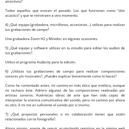
atractivos?
Todos aquellos que evocan el pasado. Los que funcionan como “olor
acústico” y que te retrotraen a otro momento.
4) ¿Qué equipo (grabadora, micrófonos, accesorios…) utilizas para realizar
tus grabaciones de campo?
Una grabadora Zoom H2 y Minidisc en algunas ocasiones.
5) ¿Qué equipo y software utilizas en tu estudio para editar los audios de
tus grabaciones?.
Utilizo el programa Audacity para la edición.
6) ¿Utilizas tus grabaciones de campo para realizar composiciones
sonoras y/o musicales?. ¿Puedes explicar brevemente como lo haces?
Como he comentado antes, mi camino es más ético que estético, aunque
no rechazo éste. Admiro algunas de las composiciones realizadas por
artistas sonoros. Auténticas obras de arte que han sido capaz de
interpretar la esencia comunicativa del sonido, pero mi camino por ahora
es otro. A mi me es suficiente el sonido por sí mismo.
7) ¿Qué proyectos personales o en colaboración tienes que estén
relacionados con la fonografía?.
Ahora mismo, aparte de seguir acumulando registros en la página web