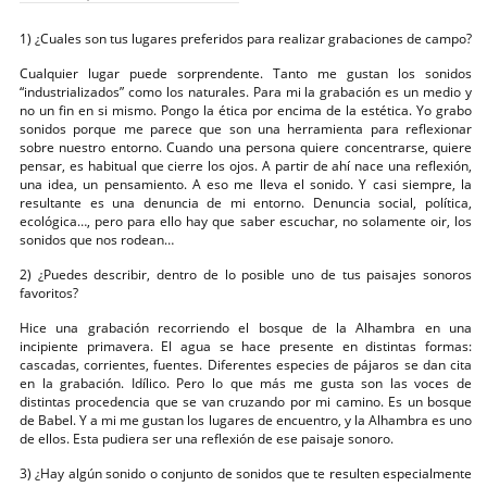
1) ¿Cuales son tus lugares preferidos para realizar grabaciones de campo?
Cualquier lugar puede sorprendente. Tanto me gustan los sonidos
“industrializados” como los naturales. Para mi la grabación es un medio y
no un fin en si mismo. Pongo la ética por encima de la estética. Yo grabo
sonidos porque me parece que son una herramienta para reflexionar
sobre nuestro entorno. Cuando una persona quiere concentrarse, quiere
pensar, es habitual que cierre los ojos. A partir de ahí nace una reflexión,
una idea, un pensamiento. A eso me lleva el sonido. Y casi siempre, la
resultante es una denuncia de mi entorno. Denuncia social, política,
ecológica…, pero para ello hay que saber escuchar, no solamente oir, los
sonidos que nos rodean…
2) ¿Puedes describir, dentro de lo posible uno de tus paisajes sonoros
favoritos?
Hice una grabación recorriendo el bosque de la Alhambra en una
incipiente primavera. El agua se hace presente en distintas formas:
cascadas, corrientes, fuentes. Diferentes especies de pájaros se dan cita
en la grabación. Idílico. Pero lo que más me gusta son las voces de
distintas procedencia que se van cruzando por mi camino. Es un bosque
de Babel. Y a mi me gustan los lugares de encuentro, y la Alhambra es uno
de ellos. Esta pudiera ser una reflexión de ese paisaje sonoro.
3) ¿Hay algún sonido o conjunto de sonidos que te resulten especialmente