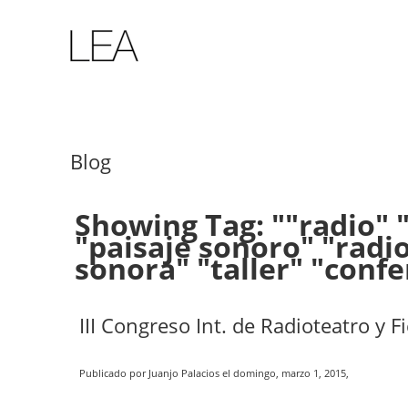
Blog
Showing Tag: ""radio" 
"paisaje sonoro" "radio
sonora" "taller" "conf
III Congreso Int. de Radioteatro y 
Publicado por Juanjo Palacios el domingo, marzo 1, 2015,