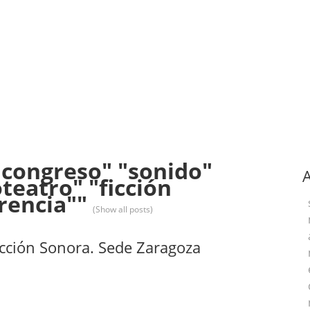
"congreso" "sonido"
A
teatro" "ficción
erencia""
(Show all posts)
Ficción Sonora. Sede Zaragoza